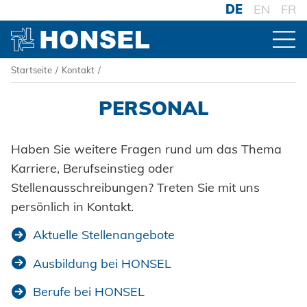
DE
EN
FR
Startseite
/
Kontakt
/
PRODUKTE
PERSONAL
ZUR PRODUKTÜBERSICHT
HONSEL
Haben Sie weitere Fragen rund um das Thema
Karriere, Berufseinstieg oder
VERBINDER
HONSEL WELTWEIT
KOMPETENZ
Stellenausschreibungen? Treten Sie mit uns
Blindniete
zur Übersicht
persönlich in Kontakt.
VERARBEITUNG
HONSEL-GRUPPE
Blindnietmuttern
Honsel Umformtechnik
Akku-Nieter
FERTIGUNG
SERVICE
zur Übersicht
Aktuelle Stellenangebote
SYSTEME
HONSEL THEMEN
zur Übersicht
Blindnietschrauben
Honsel Distribution
Druckluftnietwerkzeuge
Ausbildung bei HONSEL
Historie
Hochfest - Das System
SUPPLY CHAIN
zur Übersicht
Entwicklung
Powertrain Fasteners
DOWNLOADS
SUPPORT
Honsel Fastener Wuxi
Logistik
Handnietwerkzeuge
Berufe bei HONSEL
Menschen + Werte
PCF-System
Werkzeugwelt
KNOW-HOW
zur Übersicht