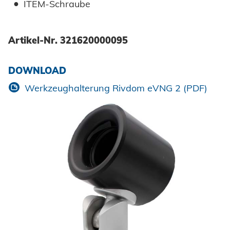
Erneuerbare Energien
ITEM-Schraube
Impressum
E-Mobility
Artikel-Nr. 321620000095
Klimatechnik
Datenschutz
DOWNLOAD
AGBs
Werkzeughalterung Rivdom eVNG 2 (PDF)