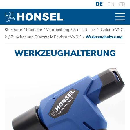
DE
EN
FR
Startseite
/
Produkte
/
Verarbeitung
/
Akku-Nieter
/
Rivdom eVNG
PRODUKTE
2
/
Zubehör und Ersatzteile Rivdom eVNG 2
/
Werkzeughalterung
WERKZEUGHALTERUNG
ZUR PRODUKTÜBERSICHT
VERBINDER
Blindniete
VERARBEITUNG
Blindnietmuttern
Akku-Nieter
Blindnietschrauben
Druckluftnietwerkzeuge
Powertrain Fasteners
Handnietwerkzeuge