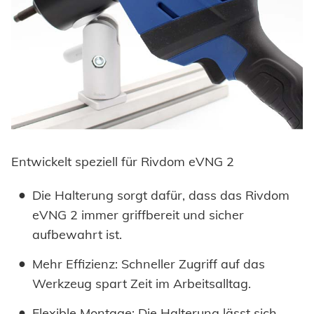
Einpresselemente
Automation
Stanzelemente
Prozessüberwachung
Coils
Verarbeitung Einpresselemente
Achsenklemmen
Bolzen
SYSTEME
Hochfest - Das System
Hülsen
Entwickelt speziell für Rivdom eVNG 2
PCF-System
HONSEL
Industrieniete
Die Halterung sorgt dafür, dass das Rivdom
eVNG 2 immer griffbereit und sicher
Sonderteile
aufbewahrt ist.
HONSEL WELTWEIT
KOMPETENZ
zur Übersicht
Mehr Effizienz: Schneller Zugriff auf das
HONSEL-GRUPPE
Werkzeug spart Zeit im Arbeitsalltag.
Honsel Umformtechnik
FERTIGUNG
SERVICE
zur Übersicht
HONSEL THEMEN
zur Übersicht
Flexible Montage: Die Halterung lässt sich