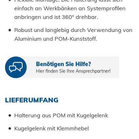
Honsel Distribution
Historie
SUPPLY CHAIN
zur Übersicht
einfach an Werkbänken an Systemprofilen
Entwicklung
DOWNLOADS
SUPPORT
Honsel Fastener Wuxi
Logistik
Menschen + Werte
anbringen und ist 360° drehbar.
Werkzeugwelt
KNOW-HOW
zur Übersicht
Werkzeugbau
Lieferbereitschaft
Honsel France
WERKZEUG-SERVICE
Nachhaltigkeit
Innovation
Robust und langlebig durch Verwendung von
Fachhandel
Beratung
DOWNLOADS
KARRIERE
BRANCHENLÖSUNGEN
Wartung und Reparatur
Kaltumformung
Aluminium und POM-Kunststoff.
Honsel Partner
Honsel Projekte
Zertifikate
Kataloge und Printmedien
Karosserie
Industrie
Schulung
Instandhaltung Anlagen
Weiterbearbeitung
Zulassungen
Bildmaterial
Automotive
Powertrain
KARRIERE @ HONSEL
KONTAKT
Tipps & Tricks
Benötigen Sie Hilfe?
Qualitätssicherung
Stellenangebote
Hier finden Sie Ihre Ansprechpartner!
CAD Downloads
Anlagenbau
Newsletter
Wir bilden aus
Ansprechpartner
Zertifikate und Dokumente
Fahrzeugbau
Berufe bei Honsel
LIEFERUMFANG
Maritim
Suche
Gebrauchsgüter
Halterung aus POM mit Kugelgelenk
Maschinenbau
Kugelgelenk mit Klemmhebel