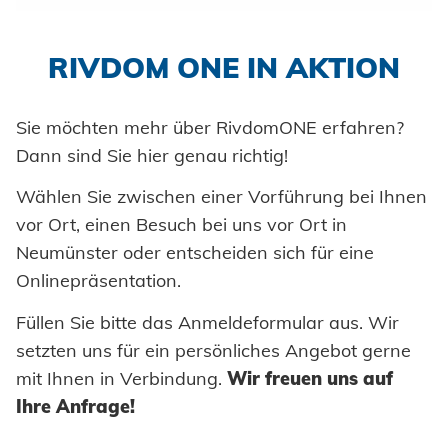
Einpresselemente
Automation
Stanzelemente
RIVDOM ONE IN AKTION
Prozessüberwachung
Coils
Verarbeitung Einpresselemente
Sie möchten mehr über RivdomONE erfahren?
Achsenklemmen
Dann sind Sie hier genau richtig!
Bolzen
SYSTEME
Wählen Sie zwischen einer Vorführung bei Ihnen
Hochfest - Das System
Hülsen
vor Ort, einen Besuch bei uns vor Ort in
Neumünster oder entscheiden sich für eine
PCF-System
HONSEL
Industrieniete
Onlinepräsentation.
Sonderteile
Füllen Sie bitte das Anmeldeformular aus. Wir
HONSEL WELTWEIT
KOMPETENZ
setzten uns für ein persönliches Angebot gerne
zur Übersicht
mit Ihnen in Verbindung.
Wir freuen uns auf
HONSEL-GRUPPE
Ihre Anfrage!
Honsel Umformtechnik
FERTIGUNG
SERVICE
zur Übersicht
HONSEL THEMEN
zur Übersicht