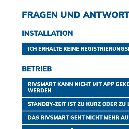
DOWNLOADS
FRAGEN UND ANTWOR
KARRIERE
INSTALLATION
ICH ERHALTE KEINE REGISTRIERUNGS
KONTAKT
Sollten Sie keine E-Mail in Ihrem Posteingang
BETRIEB
Sie bitte, ob die E-Mail eventuell Ihrem Sp
Ansprechpartner
wurde.
Suche
RIVSMART KANN NICHT MIT APP GEK
WERDEN
Schließen Sie die App komplett und versuche
STANDBY-ZEIT IST ZU KURZ ODER ZU
Verändern Sie die Leuchtdauer der LED am 
DAS RIVSMART GEHT NICHT MEHR AU
Impressum
RivSmart-App.
Während eine dauerhafte Verbindung zwis