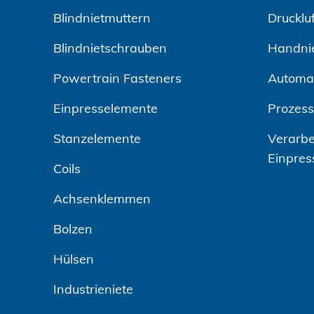
Blindnietmuttern
Drucklu
Blindnietschrauben
Handni
Powertrain Fasteners
Automa
Einpresselemente
Prozes
Stanzelemente
Verarbe
Einpres
Coils
Achsenklemmen
Bolzen
Hülsen
Industrieniete