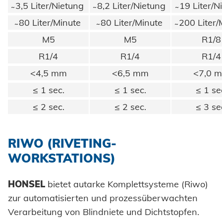
̴ 3,5 Liter/Nietung
̴ 8,2 Liter/Nietung
̴ 19 Liter/
̴ 80 Liter/Minute
̴ 80 Liter/Minute
̴ 200 Liter
M5
M5
R1/8
R1/4
R1/4
R1/4
<4,5 mm
<6,5 mm
<7,0 
≤ 1 sec.
≤ 1 sec.
≤ 1 se
≤ 2 sec.
≤ 2 sec.
≤ 3 se
RIWO (RIVETING-
WORKSTATIONS)
HONSEL
bietet autarke Komplettsysteme (Riwo)
zur automatisierten und prozessüberwachten
Verarbeitung von Blindniete und Dichtstopfen.