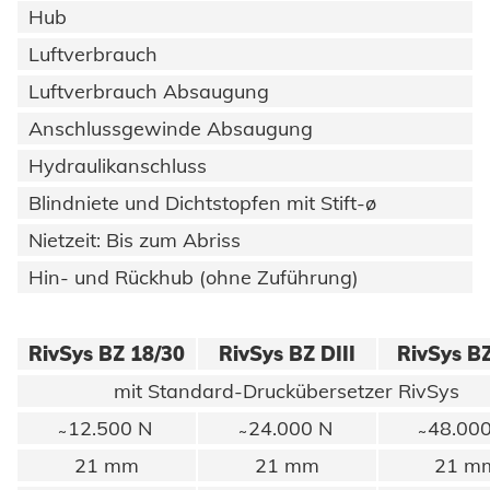
Hub
Luftverbrauch
Luftverbrauch Absaugung
Anschlussgewinde Absaugung
Hydraulikanschluss
Blindniete und Dichtstopfen mit Stift-ø
Nietzeit: Bis zum Abriss
Hin- und Rückhub (ohne Zuführung)
RivSys BZ 18/30
RivSys BZ DIII
RivSys B
mit Standard-Druckübersetzer RivSys
̴ 12.500 N
̴ 24.000 N
̴ 48.00
21 mm
21 mm
21 m