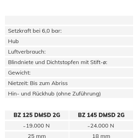
Erneuerbare Energien
Impressum
E-Mobility
Klimatechnik
Datenschutz
Setzkraft bei 6,0 bar:
Hub
AGBs
Luftverbrauch:
Blindniete und Dichtstopfen mit Stift-ø:
Gewicht:
Nietzeit: Bis zum Abriss
Hin- und Rückhub (ohne Zuführung)
BZ 125 DMSD 2G
BZ 145 DMSD 2G
̴ 19.000 N
̴ 24.000 N
25 mm
18 mm