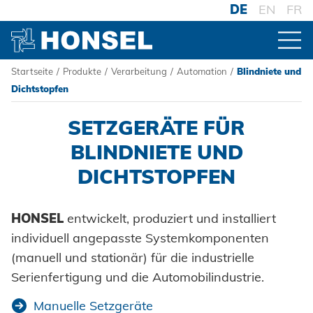
DE
EN
FR
Startseite
/
Produkte
/
Verarbeitung
/
Automation
/
Blindniete und
PRODUKTE
Dichtstopfen
SETZGERÄTE FÜR
ZUR PRODUKTÜBERSICHT
BLINDNIETE UND
DICHTSTOPFEN
VERBINDER
Blindniete
VERARBEITUNG
HONSEL
entwickelt, produziert und installiert
Blindnietmuttern
individuell angepasste Systemkomponenten
Akku-Nieter
(manuell und stationär) für die industrielle
Blindnietschrauben
Druckluftnietwerkzeuge
Serienfertigung und die Automobilindustrie.
Powertrain Fasteners
Manuelle Setzgeräte
Handnietwerkzeuge