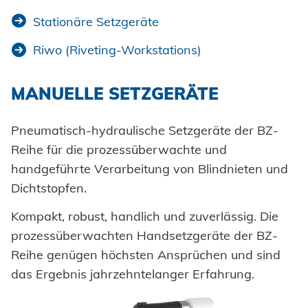
Einpresselemente
Stationäre Setzgeräte
Automation
Stanzelemente
Riwo (Riveting-Workstations)
Prozessüberwachung
Coils
Verarbeitung Einpresselemente
MANUELLE SETZGERÄTE
Achsenklemmen
Bolzen
SYSTEME
Pneumatisch-hydraulische Setzgeräte der BZ-
Hochfest - Das System
Reihe für die prozessüberwachte und
Hülsen
handgeführte Verarbeitung von Blindnieten und
PCF-System
HONSEL
Industrieniete
Dichtstopfen.
Sonderteile
Kompakt, robust, handlich und zuverlässig. Die
HONSEL WELTWEIT
KOMPETENZ
prozessüberwachten Handsetzgeräte der BZ-
zur Übersicht
Reihe genügen höchsten Ansprüchen und sind
HONSEL-GRUPPE
das Ergebnis jahrzehntelanger Erfahrung.
Honsel Umformtechnik
FERTIGUNG
SERVICE
zur Übersicht
HONSEL THEMEN
zur Übersicht