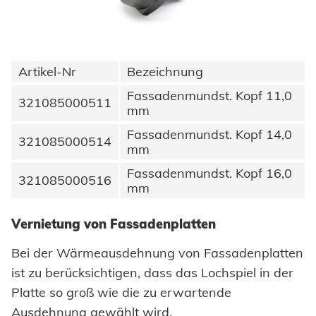
Erneuerbare Energien
Impressum
E-Mobility
Klimatechnik
Datenschutz
Artikel-Nr
Bezeichnung
Fassadenmundst. Kopf 11,0
321085000511
AGBs
mm
Fassadenmundst. Kopf 14,0
321085000514
mm
Fassadenmundst. Kopf 16,0
321085000516
mm
Vernietung von Fassadenplatten
Bei der Wärmeausdehnung von Fassadenplatten
ist zu berücksichtigen, dass das Lochspiel in der
Platte so groß wie die zu erwartende
Ausdehnung gewählt wird.