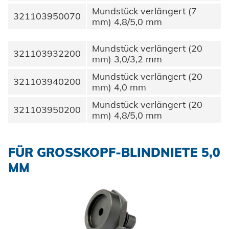
Honsel Distribution
Historie
SUPPLY CHAIN
zur Übersicht
Mundstück verlängert (7
321103950070
Entwicklung
mm) 4,8/5,0 mm
DOWNLOADS
SUPPORT
Honsel Fastener Wuxi
Logistik
Menschen + Werte
Werkzeugwelt
KNOW-HOW
zur Übersicht
Werkzeugbau
Lieferbereitschaft
Honsel France
Mundstück verlängert (20
WERKZEUG-SERVICE
Nachhaltigkeit
Innovation
321103932200
Fachhandel
Beratung
mm) 3,0/3,2 mm
DOWNLOADS
KARRIERE
BRANCHENLÖSUNGEN
Wartung und Reparatur
Kaltumformung
Honsel Partner
Honsel Projekte
Zertifikate
Kataloge und Printmedien
Karosserie
Industrie
Mundstück verlängert (20
Schulung
321103940200
Instandhaltung Anlagen
Weiterbearbeitung
mm) 4,0 mm
Zulassungen
Bildmaterial
Automotive
Powertrain
KARRIERE @ HONSEL
KONTAKT
Tipps & Tricks
Mundstück verlängert (20
Qualitätssicherung
321103950200
Stellenangebote
mm) 4,8/5,0 mm
CAD Downloads
Anlagenbau
Newsletter
Wir bilden aus
Ansprechpartner
Zertifikate und Dokumente
Fahrzeugbau
FÜR GROSSKOPF-BLINDNIETE 5,0 M
Berufe bei Honsel
Maritim
M
Suche
Gebrauchsgüter
Maschinenbau