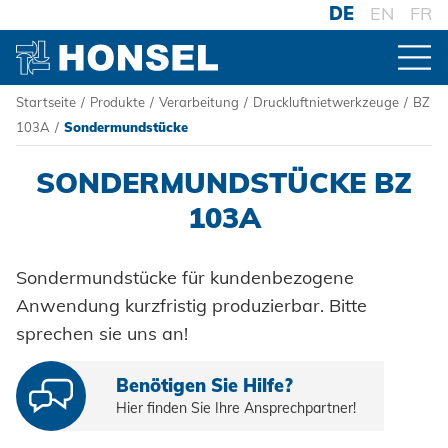
DE
EN
FR
Startseite
/
Produkte
/
Verarbeitung
/
Druckluftnietwerkzeuge
/
BZ
PRODUKTE
103A
/
Sondermundstücke
SONDERMUNDSTÜCKE BZ
ZUR PRODUKTÜBERSICHT
103A
VERBINDER
Sondermundstücke für kundenbezogene
Blindniete
Anwendung kurzfristig produzierbar. Bitte
VERARBEITUNG
Blindnietmuttern
sprechen sie uns an!
Akku-Nieter
Blindnietschrauben
Benötigen Sie Hilfe?
Druckluftnietwerkzeuge
Hier finden Sie Ihre Ansprechpartner!
Powertrain Fasteners
Handnietwerkzeuge