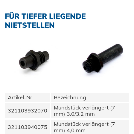
Einpresselemente
Automation
FÜR TIEFER LIEGENDE
Stanzelemente
Prozessüberwachung
NIETSTELLEN
Coils
Verarbeitung Einpresselemente
Achsenklemmen
Bolzen
SYSTEME
Hochfest - Das System
Hülsen
PCF-System
HONSEL
Industrieniete
Sonderteile
Artikel-Nr
Bezeichnung
HONSEL WELTWEIT
KOMPETENZ
Mundstück verlängert (7
zur Übersicht
321103932070
mm) 3,0/3,2 mm
HONSEL-GRUPPE
Honsel Umformtechnik
FERTIGUNG
SERVICE
Mundstück verlängert (7
zur Übersicht
321103940075
mm) 4,0 mm
HONSEL THEMEN
zur Übersicht