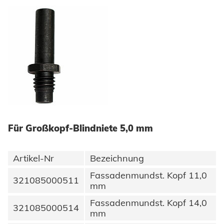
Erneuerbare Energien
Impressum
E-Mobility
Klimatechnik
Datenschutz
AGBs
Für Großkopf-Blindniete 5,0 mm
Artikel-Nr
Bezeichnung
Fassadenmundst. Kopf 11,0
321085000511
mm
Fassadenmundst. Kopf 14,0
321085000514
mm