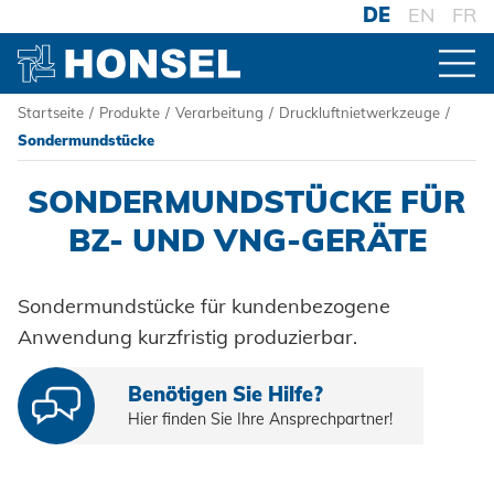
DE
EN
FR
Startseite
/
Produkte
/
Verarbeitung
/
Druckluftnietwerkzeuge
/
PRODUKTE
Sondermundstücke
SONDERMUNDSTÜCKE FÜR
ZUR PRODUKTÜBERSICHT
BZ- UND VNG-GERÄTE
VERBINDER
Sondermundstücke für kundenbezogene
Blindniete
Anwendung kurzfristig produzierbar.
VERARBEITUNG
Blindnietmuttern
Akku-Nieter
Benötigen Sie Hilfe?
Blindnietschrauben
Hier finden Sie Ihre Ansprechpartner!
Druckluftnietwerkzeuge
Powertrain Fasteners
Handnietwerkzeuge