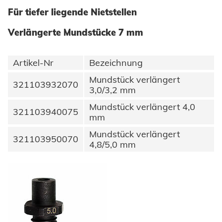
Einpresselemente
Für tiefer liegende Nietstellen
Automation
Stanzelemente
Verlängerte Mundstücke 7 mm
Prozessüberwachung
Coils
Verarbeitung Einpresselemente
Artikel-Nr
Bezeichnung
Achsenklemmen
Mundstück verlängert
321103932070
Bolzen
3,0/3,2 mm
SYSTEME
Hochfest - Das System
Mundstück verlängert 4,0
Hülsen
321103940075
mm
PCF-System
HONSEL
Industrieniete
Mundstück verlängert
321103950070
4,8/5,0 mm
Sonderteile
HONSEL WELTWEIT
KOMPETENZ
zur Übersicht
HONSEL-GRUPPE
Honsel Umformtechnik
FERTIGUNG
SERVICE
zur Übersicht
HONSEL THEMEN
zur Übersicht