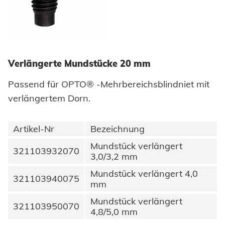
Honsel Distribution
Historie
SUPPLY CHAIN
zur Übersicht
Entwicklung
DOWNLOADS
SUPPORT
Honsel Fastener Wuxi
Logistik
Menschen + Werte
Werkzeugwelt
KNOW-HOW
zur Übersicht
Werkzeugbau
Lieferbereitschaft
Honsel France
WERKZEUG-SERVICE
Nachhaltigkeit
Innovation
Fachhandel
Beratung
DOWNLOADS
KARRIERE
BRANCHENLÖSUNGEN
Wartung und Reparatur
Kaltumformung
Verlängerte Mundstücke 20 mm
Honsel Partner
Honsel Projekte
Zertifikate
Kataloge und Printmedien
Karosserie
Industrie
Schulung
Instandhaltung Anlagen
Weiterbearbeitung
Passend für OPTO® -Mehrbereichsblindniet mit
Zulassungen
Bildmaterial
Automotive
Powertrain
verlängertem Dorn.
KARRIERE @ HONSEL
KONTAKT
Tipps & Tricks
Qualitätssicherung
Stellenangebote
CAD Downloads
Anlagenbau
Newsletter
Artikel-Nr
Bezeichnung
Wir bilden aus
Ansprechpartner
Zertifikate und Dokumente
Fahrzeugbau
Mundstück verlängert
321103932070
Berufe bei Honsel
3,0/3,2 mm
Maritim
Suche
Mundstück verlängert 4,0
321103940075
Gebrauchsgüter
mm
Mundstück verlängert
Maschinenbau
321103950070
4,8/5,0 mm