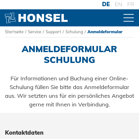
DE
EN
FR
Startseite
/
Service
/
Support
/
Schulung
/
Anmeldeformular
PRODUKTE
ANMELDEFORMULAR
ZUR PRODUKTÜBERSICHT
HONSEL
SCHULUNG
Für Informationen und Buchung einer Online-
VERBINDER
HONSEL WELTWEIT
KOMPETENZ
Schulung füllen Sie bitte das Anmeldeformular
Blindniete
zur Übersicht
aus. Wir setzten uns für ein persönliches Angebot
VERARBEITUNG
HONSEL-GRUPPE
Blindnietmuttern
Honsel Umformtechnik
gerne mit Ihnen in Verbindung.
Akku-Nieter
FERTIGUNG
SERVICE
zur Übersicht
SYSTEME
HONSEL THEMEN
zur Übersicht
Blindnietschrauben
Honsel Distribution
Druckluftnietwerkzeuge
Historie
Hochfest - Das System
SUPPLY CHAIN
zur Übersicht
Entwicklung
Powertrain Fasteners
SUPPORT
Honsel Fastener Wuxi
Logistik
Handnietwerkzeuge
Kontaktdaten
Menschen + Werte
PCF-System
Werkzeugwelt
KNOW-HOW