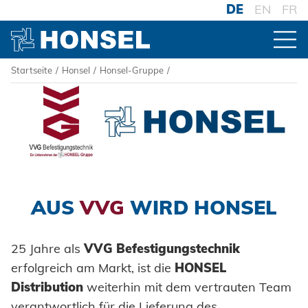
DE
EN
FR
Startseite
/
Honsel
/
Honsel-Gruppe
/
PRODUKTE
ZUR PRODUKTÜBERSICHT
HONSEL
VERBINDER
HONSEL WELTWEIT
Blindniete
zur Übersicht
AUS
VVG
WIRD HONSEL
VERARBEITUNG
HONSEL-GRUPPE
Blindnietmuttern
Honsel Umformtechnik
Akku-Nieter
zur Übersicht
25 Jahre als
VVG Befestigungstechnik
SYSTEME
Blindnietschrauben
Honsel Distribution
Druckluftnietwerkzeuge
Hochfest - Das System
erfolgreich am Markt, ist die
HONSEL
Historie
Powertrain Fasteners
Distribution
weiterhin mit dem vertrauten Team
Honsel Fastener Wuxi
Handnietwerkzeuge
PCF-System
Menschen + Werte
verantwortlich für die Lieferung des