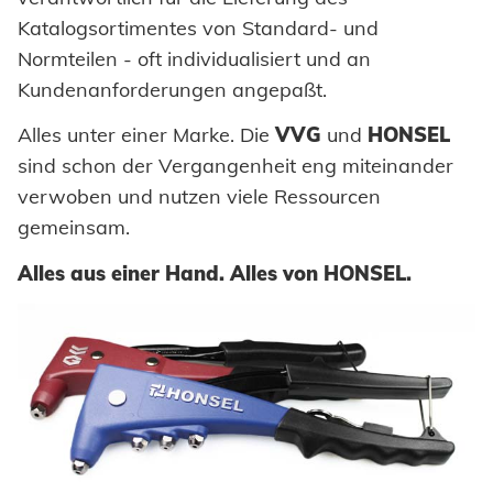
Einpresselemente
Honsel France
Automation
Katalogsortimentes von Standard- und
Nachhaltigkeit
Stanzelemente
Normteilen - oft individualisiert und an
Honsel Partner
Prozessüberwachung
Kundenanforderungen angepaßt.
Honsel Projekte
Coils
Verarbeitung Einpresselemente
Alles unter einer Marke. Die
VVG
und
HONSEL
Achsenklemmen
HONSEL THEMEN
sind schon der Vergangenheit eng miteinander
zur Übersicht
verwoben und nutzen viele Ressourcen
Bolzen
gemeinsam.
Werkzeugwelt
KOMPETENZ
Hülsen
Alles aus einer Hand. Alles von HONSEL.
Fachhandel
Industrieniete
FERTIGUNG
SERVICE
Industrie
Sonderteile
zur Übersicht
Automotive
SUPPLY CHAIN
Entwicklung
DOWNLOADS
SUPPORT
Logistik
KNOW-HOW
zur Übersicht
Werkzeugbau
Lieferbereitschaft
WERKZEUG-SERVICE
Innovation
Beratung