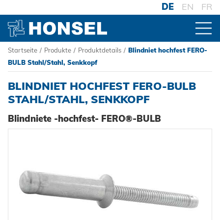
DE
EN
FR
Startseite
/
Produkte
/
Produktdetails
/
Blindniet hochfest FERO-
PRODUKTE
BULB Stahl/Stahl, Senkkopf
BLINDNIET HOCHFEST FERO-BULB
ZUR PRODUKTÜBERSICHT
STAHL/STAHL, SENKKOPF
Blindniete -hochfest- FERO®-BULB
VERBINDER
Blindniete
VERARBEITUNG
Blindnietmuttern
Akku-Nieter
SYSTEME
Blindnietschrauben
Druckluftnietwerkzeuge
Hochfest - Das System
Powertrain Fasteners
Handnietwerkzeuge
PCF-System
HONSEL