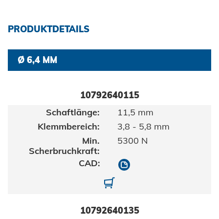
Zertifikate und Dokumente
Fahrzeugbau
Berufe bei Honsel
Maritim
Suche
PRODUKTDETAILS
Gebrauchsgüter
Ø 6,4 MM
Maschinenbau
Erneuerbare Energien
10792640115
Impressum
E-Mobility
11,5 mm
3,8 - 5,8 mm
Klimatechnik
Datenschutz
5300 N
AGBs
10792640115
10792640115-01
10792640135