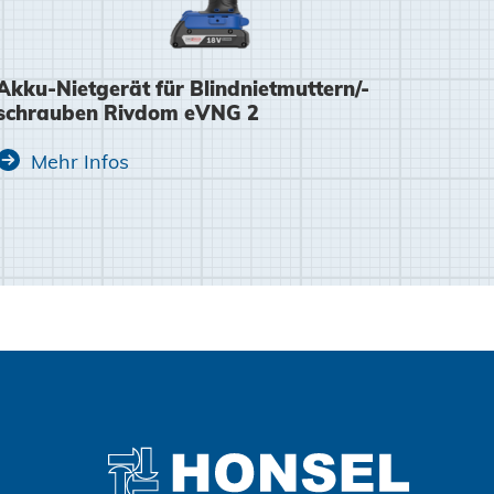
Akku-Nietgerät für Blindnietmuttern/-
Zustimmen und weiter
schrauben Rivdom eVNG 2
Mehr Infos