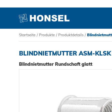
Startseite
/
Produkte
/
Produktdetails
/
Blindnietmu
PRODUKTE
BLINDNIETMUTTER ASM-KLSK
HONSEL
Blindnietmutter Rundschaft glatt
KOMPETENZ
SERVICE