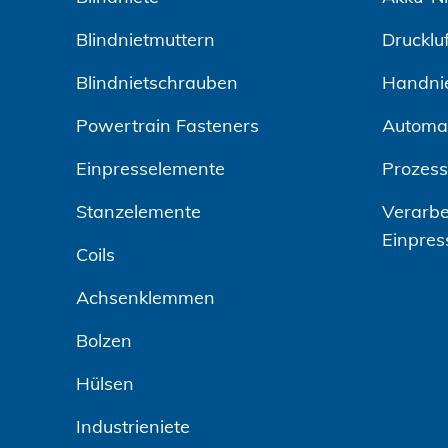
Blindnietmuttern
Drucklu
Blindnietschrauben
Handni
Powertrain Fasteners
Automa
Einpresselemente
Prozes
Stanzelemente
Verarbe
Einpres
Coils
Achsenklemmen
Bolzen
Hülsen
Industrieniete