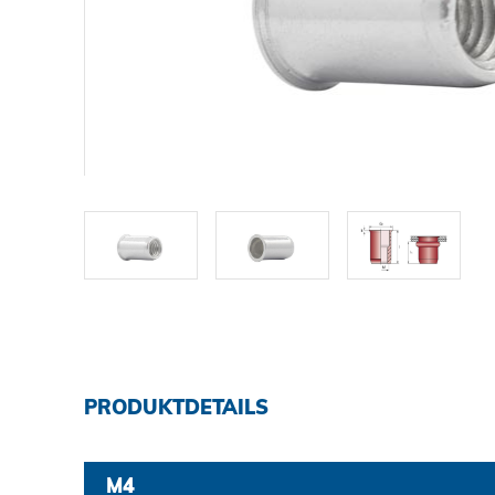
DOWNLOADS
KARRIERE
KONTAKT
Ansprechpartner
Suche
PRODUKTDETAILS
Impressum
M4