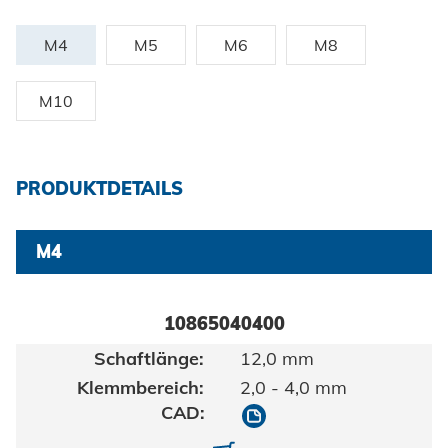
Zertifikate und Dokumente
Fahrzeugbau
Berufe bei Honsel
Maritim
M4
M5
M6
M8
Suche
Gebrauchsgüter
M10
Maschinenbau
Erneuerbare Energien
PRODUKTDETAILS
Impressum
E-Mobility
M4
Klimatechnik
Datenschutz
10865040400
AGBs
12,0 mm
2,0 - 4,0 mm
10865040400