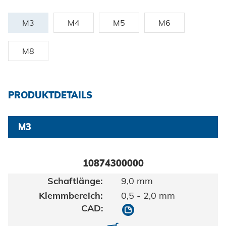
Zertifikate und Dokumente
Fahrzeugbau
Berufe bei Honsel
Maritim
M3
M4
M5
M6
Suche
Gebrauchsgüter
M8
Maschinenbau
Erneuerbare Energien
PRODUKTDETAILS
Impressum
E-Mobility
M3
Klimatechnik
Datenschutz
10874300000
AGBs
9,0 mm
0,5 - 2,0 mm
10874300000