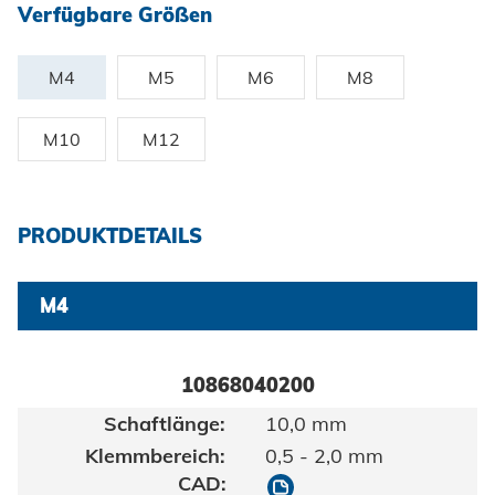
Zertifikate und Dokumente
Fahrzeugbau
Verfügbare Größen
Berufe bei Honsel
Maritim
Suche
M4
M5
M6
M8
Gebrauchsgüter
M10
M12
Maschinenbau
Erneuerbare Energien
Impressum
PRODUKTDETAILS
E-Mobility
Klimatechnik
Datenschutz
M4
AGBs
10868040200
10,0 mm
0,5 - 2,0 mm
10868040200