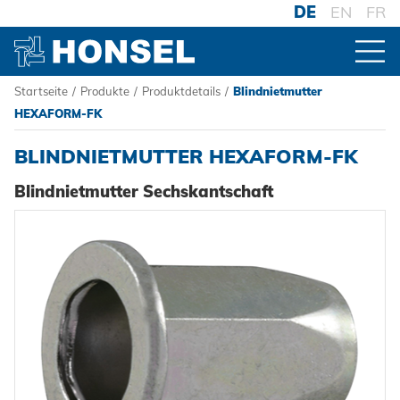
DE
EN
FR
Startseite
/
Produkte
/
Produktdetails
/
Blindnietmutter
PRODUKTE
HEXAFORM-FK
BLINDNIETMUTTER HEXAFORM-FK
ZUR PRODUKTÜBERSICHT
Blindnietmutter Sechskantschaft
VERBINDER
Blindniete
VERARBEITUNG
Blindnietmuttern
Akku-Nieter
SYSTEME
Blindnietschrauben
Druckluftnietwerkzeuge
Hochfest - Das System
Powertrain Fasteners
Handnietwerkzeuge
PCF-System
HONSEL