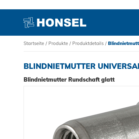
Startseite
/
Produkte
/
Produktdetails
/
Blindnietmut
PRODUKTE
BLINDNIETMUTTER UNIVERSA
HONSEL
Blindnietmutter Rundschaft glatt
KOMPETENZ
SERVICE