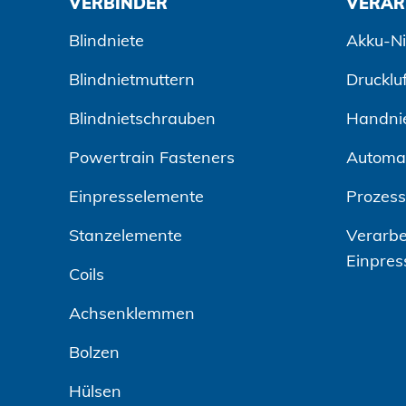
VERBINDER
VERAR
Blindniete
Akku-Ni
Blindnietmuttern
Drucklu
Blindnietschrauben
Handni
Powertrain Fasteners
Automa
Einpresselemente
Prozes
Stanzelemente
Verarbe
Einpres
Coils
Achsenklemmen
Bolzen
Hülsen