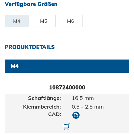
Zertifikate und Dokumente
Fahrzeugbau
Verfügbare Größen
Berufe bei Honsel
Maritim
Suche
M4
M5
M6
Gebrauchsgüter
Maschinenbau
PRODUKTDETAILS
Erneuerbare Energien
Impressum
E-Mobility
M4
Klimatechnik
Datenschutz
10872400000
AGBs
16,5 mm
0,5 - 2,5 mm
10872400000
10872400000-01