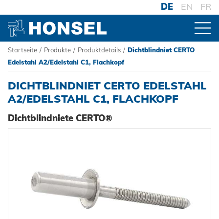
DE
EN
FR
Startseite
/
Produkte
/
Produktdetails
/
Dichtblindniet CERTO
PRODUKTE
Edelstahl A2/Edelstahl C1, Flachkopf
DICHTBLINDNIET CERTO EDELSTAHL
ZUR PRODUKTÜBERSICHT
A2/EDELSTAHL C1, FLACHKOPF
Dichtblindniete CERTO®
VERBINDER
Blindniete
VERARBEITUNG
Blindnietmuttern
Akku-Nieter
SYSTEME
Blindnietschrauben
Druckluftnietwerkzeuge
Hochfest - Das System
Powertrain Fasteners
Handnietwerkzeuge
PCF-System
HONSEL