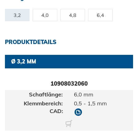
Zertifikate und Dokumente
Fahrzeugbau
Berufe bei Honsel
Maritim
3,2
4,0
4,8
6,4
Suche
Gebrauchsgüter
Maschinenbau
PRODUKTDETAILS
Erneuerbare Energien
Ø 3,2 MM
Impressum
E-Mobility
Klimatechnik
Datenschutz
10908032060
6,0 mm
AGBs
0,5 - 1,5 mm
10908032060