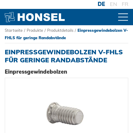
DE
EN
FR
Startseite
/
Produkte
/
Produktdetails
/
Einpressgewindebolzen V-
PRODUKTE
FHLS für geringe Randabstände
EINPRESSGEWINDEBOLZEN V-FHLS
ZUR PRODUKTÜBERSICHT
FÜR GERINGE RANDABSTÄNDE
Einpressgewindebolzen
VERBINDER
Blindniete
VERARBEITUNG
Blindnietmuttern
Akku-Nieter
SYSTEME
Blindnietschrauben
Druckluftnietwerkzeuge
Hochfest - Das System
Powertrain Fasteners
Handnietwerkzeuge
PCF-System
HONSEL