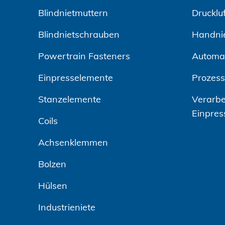
Blindnietmuttern
Drucklu
Blindnietschrauben
Handni
Powertrain Fasteners
Automa
Einpresselemente
Prozes
Stanzelemente
Verarbe
Einpres
Coils
Achsenklemmen
Bolzen
Hülsen
Industrieniete