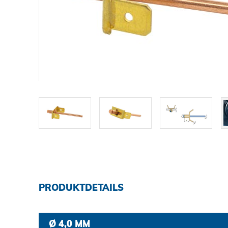
DOWNLOADS
KARRIERE
KONTAKT
Ansprechpartner
Suche
PRODUKTDETAILS
Impressum
Ø 4,0 MM