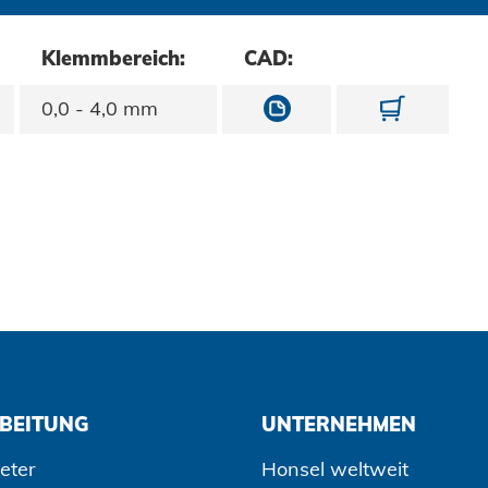
Klemmbereich:
CAD:
10705040070/1031
1070504
0,0 - 4,0 mm
BEITUNG
UNTERNEHMEN
eter
Honsel weltweit