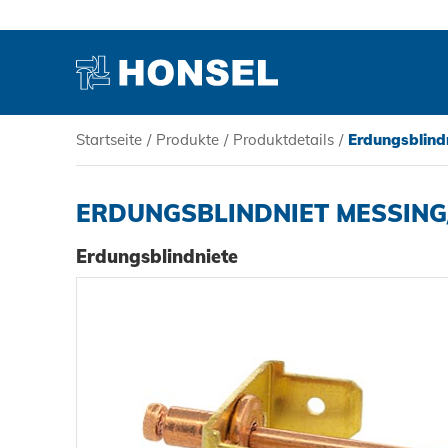
Startseite
/
Produkte
/
Produktdetails
/
Erdungsblindn
PRODUKTE
ERDUNGSBLINDNIET MESSING/
HONSEL
Erdungsblindniete
KOMPETENZ
SERVICE