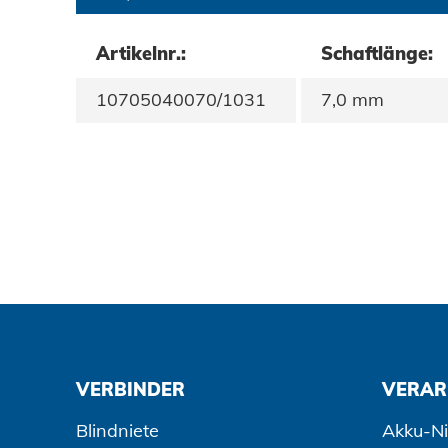
Datenschutz
Artikelnr.:
Schaftlänge:
AGBs
10705040070/1031
7,0 mm
VERBINDER
VERAR
Blindniete
Akku-Ni