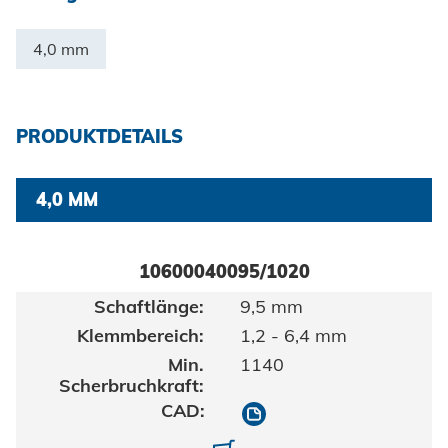
Zertifikate und Dokumente
Fahrzeugbau
Berufe bei Honsel
Maritim
4,0 mm
Suche
Gebrauchsgüter
Maschinenbau
PRODUKTDETAILS
Erneuerbare Energien
4,0 MM
Impressum
E-Mobility
Klimatechnik
Datenschutz
10600040095/1020
9,5 mm
AGBs
1,2 - 6,4 mm
1140
10600040095/1020