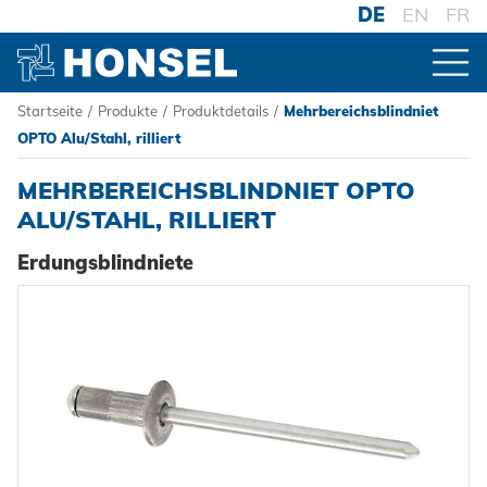
DE
EN
FR
Startseite
/
Produkte
/
Produktdetails
/
Mehrbereichsblindniet
PRODUKTE
OPTO Alu/Stahl, rilliert
MEHRBEREICHSBLINDNIET OPTO
ZUR PRODUKTÜBERSICHT
ALU/STAHL, RILLIERT
Erdungsblindniete
VERBINDER
Blindniete
VERARBEITUNG
Blindnietmuttern
Akku-Nieter
SYSTEME
Blindnietschrauben
Druckluftnietwerkzeuge
Hochfest - Das System
Powertrain Fasteners
Handnietwerkzeuge
PCF-System
HONSEL