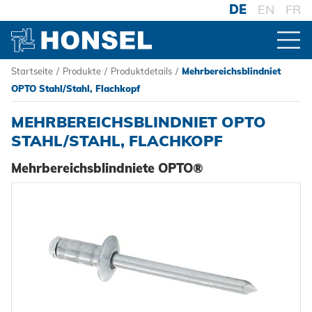
DE
EN
FR
Startseite
/
Produkte
/
Produktdetails
/
Mehrbereichsblindniet
PRODUKTE
OPTO Stahl/Stahl, Flachkopf
MEHRBEREICHSBLINDNIET OPTO
ZUR PRODUKTÜBERSICHT
STAHL/STAHL, FLACHKOPF
Mehrbereichsblindniete OPTO®
VERBINDER
Blindniete
VERARBEITUNG
Blindnietmuttern
Akku-Nieter
SYSTEME
Blindnietschrauben
Druckluftnietwerkzeuge
Hochfest - Das System
Powertrain Fasteners
Handnietwerkzeuge
PCF-System
HONSEL