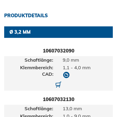
Zertifikate und Dokumente
Fahrzeugbau
Berufe bei Honsel
Maritim
Suche
PRODUKTDETAILS
Gebrauchsgüter
Ø 3,2 MM
Maschinenbau
Erneuerbare Energien
10607032090
Impressum
E-Mobility
9,0 mm
1,1 - 4,0 mm
Klimatechnik
Datenschutz
10607032090
10607032090-01
AGBs
10607032130
13,0 mm
1,0 - 9,0 mm