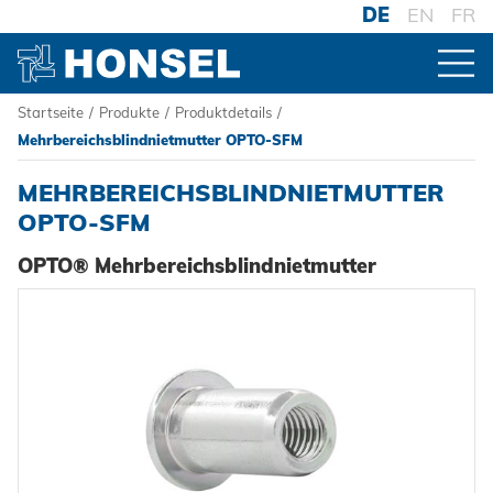
DE
EN
FR
Startseite
/
Produkte
/
Produktdetails
/
PRODUKTE
Mehrbereichsblindnietmutter OPTO-SFM
MEHRBEREICHSBLINDNIETMUTTER
ZUR PRODUKTÜBERSICHT
OPTO-SFM
OPTO® Mehrbereichsblindnietmutter
VERBINDER
Blindniete
VERARBEITUNG
Blindnietmuttern
Akku-Nieter
SYSTEME
Blindnietschrauben
Druckluftnietwerkzeuge
Hochfest - Das System
Powertrain Fasteners
Handnietwerkzeuge
PCF-System
HONSEL