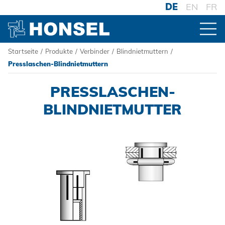
DE
EN
FR
Startseite
/
Produkte
/
Verbinder
/
Blindnietmuttern
/
PRODUKTE
Presslaschen-Blindnietmuttern
PRESSLASCHEN-
ZUR PRODUKTÜBERSICHT
BLINDNIETMUTTER
VERBINDER
Blindniete
Blindnietmuttern
Blindnietschrauben
Powertrain Fasteners