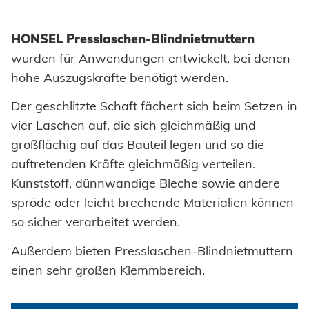
Einpresselemente
HONSEL Presslaschen-Blindnietmuttern
Stanzelemente
wurden für Anwendungen entwickelt, bei denen
Coils
hohe Auszugskräfte benötigt werden.
Achsenklemmen
Der geschlitzte Schaft fächert sich beim Setzen in
vier Laschen auf, die sich gleichmäßig und
Bolzen
großflächig auf das Bauteil legen und so die
auftretenden Kräfte gleichmäßig verteilen.
Hülsen
Kunststoff, dünnwandige Bleche sowie andere
Industrieniete
spröde oder leicht brechende Materialien können
so sicher verarbeitet werden.
Sonderteile
Außerdem bieten Presslaschen-Blindnietmuttern
einen sehr großen Klemmbereich.
VERARBEITUNG
Akku-Nieter
SYSTEME