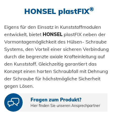
Einpresselemente
®
HONSEL plastFIX
Stanzelemente
Eigens für den Einsatz in Kunststoffmodulen
Coils
entwickelt, bietet
HONSEL
plastFIX neben der
Achsenklemmen
Vormontagemöglichkeit des Hülsen- Schraube
Systems, den Vorteil einer sicheren Verbindung
Bolzen
durch die begrenzte axiale Krafteinleitung auf
Hülsen
den Kunststoff. Gleichzeitig garantiert das
Konzept einen harten Schraubfall mit Dehnung
Industrieniete
der Schraube für höchstmögliche Sicherheit
Sonderteile
gegen Lösen.
Fragen zum Produkt?
VERARBEITUNG
Hier finden Sie unseren Ansprechpartner
Akku-Nieter
SYSTEME