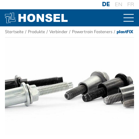
DE
EN
FR
Startseite
/
Produkte
/
Verbinder
/
Powertrain Fasteners
/
plastFIX
PRODUKTE
ZUR PRODUKTÜBERSICHT
VERBINDER
Blindniete
Blindnietmuttern
Blindnietschrauben
Powertrain Fasteners