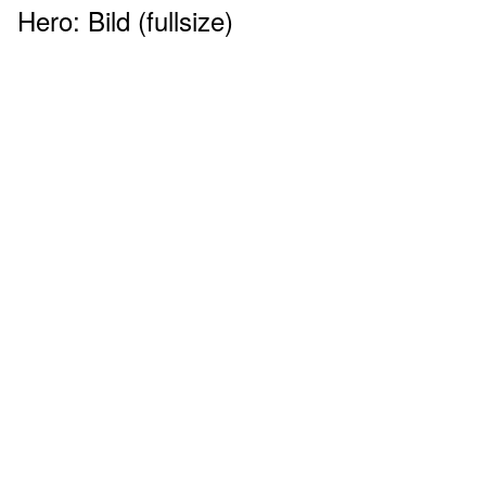
Hero: Bild (fullsize)
Klimatechnik
Datenschutz
AGBs