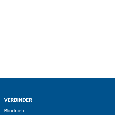
Klimatechnik
Datenschutz
AGBs
VERBINDER
Blindniete