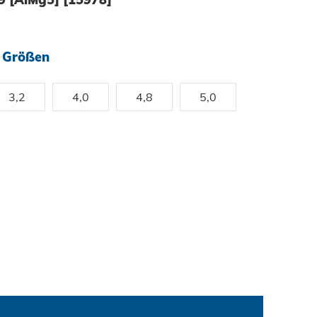
tung
bau
selemente
gbau
 Größen
3,2
4,0
4,8
5,0
hsgüter
 - Das System
enbau
tem
are Energien
ty
hnik