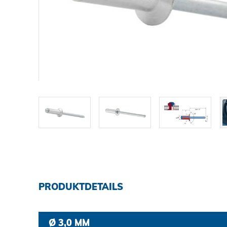
DOWNLOADS
KARRIERE
KONTAKT
Ansprechpartner
Suche
PRODUKTDETAILS
Impressum
Ø 3,0 MM