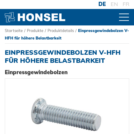
DE
EN
FR
Startseite
/
Produkte
/
Produktdetails
/
Einpressgewindebolzen V-
PRODUKTE
HFH für höhere Belastbarkeit
EINPRESSGEWINDEBOLZEN V-HFH
ZUR PRODUKTÜBERSICHT
FÜR HÖHERE BELASTBARKEIT
Einpressgewindebolzen
VERBINDER
Blindniete
VERARBEITUNG
Blindnietmuttern
Akku-Nieter
SYSTEME
Blindnietschrauben
Druckluftnietwerkzeuge
Hochfest - Das System
Powertrain Fasteners
Handnietwerkzeuge
PCF-System
HONSEL