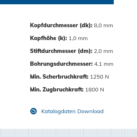
Kopfdurchmesser (dk):
8,0 mm
0060-01-0001
Kopfhöhe (k):
1,0 mm
0080-01-0001
Stiftdurchmesser (dm):
2,0 mm
0100-01-0001
Bohrungsdurchmesser:
4,1 mm
0120-01-0001
Min. Scherbruchkraft:
1250 N
Min. Zugbruchkraft:
1800 N
Katalogdaten Download