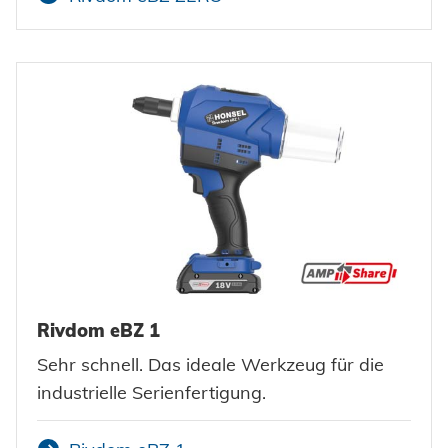
Erneuerbare Energien
Impressum
E-Mobility
Klimatechnik
Datenschutz
AGBs
Rivdom eBZ 1
Sehr schnell. Das ideale Werkzeug für die
industrielle Serienfertigung.