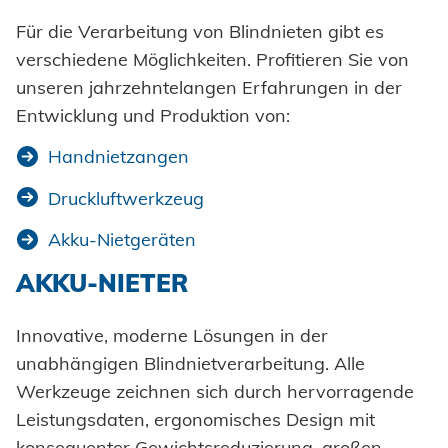
Einpresselemente
Für die Verarbeitung von Blindnieten gibt es
Automation
Stanzelemente
verschiedene Möglichkeiten. Profitieren Sie von
Prozessüberwachung
unseren jahrzehntelangen Erfahrungen in der
Coils
Entwicklung und Produktion von:
Verarbeitung Einpresselemente
Achsenklemmen
Handnietzangen
Bolzen
SYSTEME
Druckluftwerkzeug
Hochfest - Das System
Hülsen
Akku-Nietgeräten
PCF-System
HONSEL
Industrieniete
AKKU-NIETER
Sonderteile
Innovative, moderne Lösungen in der
HONSEL WELTWEIT
KOMPETENZ
zur Übersicht
unabhängigen Blindnietverarbeitung. Alle
HONSEL-GRUPPE
Werkzeuge zeichnen sich durch hervorragende
Honsel Umformtechnik
FERTIGUNG
SERVICE
zur Übersicht
Leistungsdaten, ergonomisches Design mit
HONSEL THEMEN
zur Übersicht
konsequenter Gewichtsreduzierung, großen