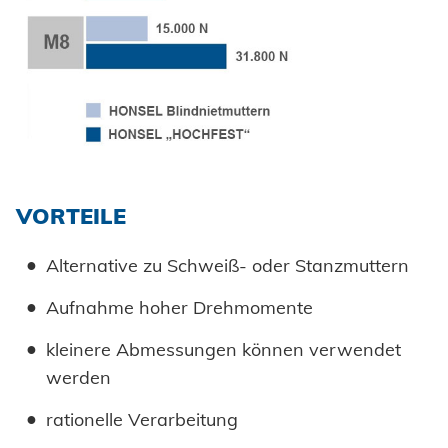
Automotive
Powertrain
KARRIERE @ HONSEL
KONTAKT
Tipps & Tricks
Qualitätssicherung
Stellenangebote
CAD Downloads
Anlagenbau
Newsletter
Wir bilden aus
Ansprechpartner
Zertifikate und Dokumente
Fahrzeugbau
Berufe bei Honsel
Maritim
Suche
Gebrauchsgüter
VORTEILE
Maschinenbau
Erneuerbare Energien
Alternative zu Schweiß- oder Stanzmuttern
Impressum
E-Mobility
Aufnahme hoher Drehmomente
Klimatechnik
Datenschutz
kleinere Abmessungen können verwendet
werden
AGBs
rationelle Verarbeitung