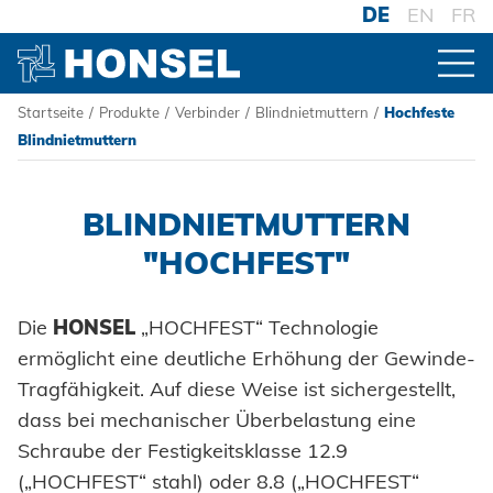
DE
EN
FR
Startseite
/
Produkte
/
Verbinder
/
Blindnietmuttern
/
Hochfeste
PRODUKTE
Blindnietmuttern
ZUR PRODUKTÜBERSICHT
BLINDNIETMUTTERN
"HOCHFEST"
VERBINDER
Die
HONSEL
„HOCHFEST“ Technologie
Blindniete
ermöglicht eine deutliche Erhöhung der Gewinde-
Blindnietmuttern
Tragfähigkeit. Auf diese Weise ist sichergestellt,
dass bei mechanischer Überbelastung eine
Blindnietschrauben
Schraube der Festigkeitsklasse 12.9
Powertrain Fasteners
(„HOCHFEST“ stahl) oder 8.8 („HOCHFEST“