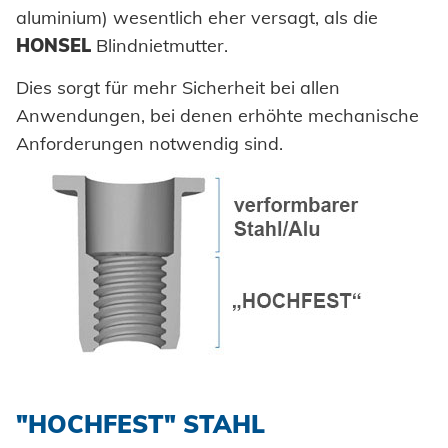
aluminium) wesentlich eher versagt, als die
Einpresselemente
HONSEL
Blindnietmutter.
Stanzelemente
Dies sorgt für mehr Sicherheit bei allen
Coils
Anwendungen, bei denen erhöhte mechanische
Anforderungen notwendig sind.
Achsenklemmen
Bolzen
Hülsen
Industrieniete
Sonderteile
VERARBEITUNG
"HOCHFEST" STAHL
Akku-Nieter
SYSTEME