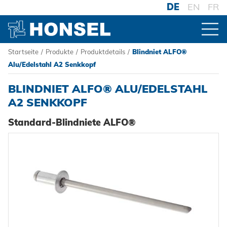
DE
EN
FR
Startseite
/
Produkte
/
Produktdetails
/
Blindniet ALFO®
PRODUKTE
Alu/Edelstahl A2 Senkkopf
BLINDNIET ALFO® ALU/EDELSTAHL
ZUR PRODUKTÜBERSICHT
A2 SENKKOPF
Standard-Blindniete ALFO®
VERBINDER
Blindniete
VERARBEITUNG
Blindnietmuttern
Akku-Nieter
SYSTEME
Blindnietschrauben
Druckluftnietwerkzeuge
Hochfest - Das System
Powertrain Fasteners
Handnietwerkzeuge
PCF-System
HONSEL