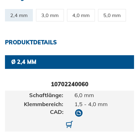
Zertifikate und Dokumente
Fahrzeugbau
Berufe bei Honsel
Maritim
2,4 mm
3,0 mm
4,0 mm
5,0 mm
Suche
Gebrauchsgüter
Maschinenbau
PRODUKTDETAILS
Erneuerbare Energien
Ø 2,4 MM
Impressum
E-Mobility
Klimatechnik
Datenschutz
10702240060
6,0 mm
AGBs
1,5 - 4,0 mm
10702240060
10702240060-01