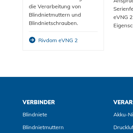
Ansprüc
die Verarbeitung von
Serienf
Blindnietmuttern und
eVNG 2 
Blindnietschrauben.
Eigensc
Rivdom eVNG 2
VERBINDER
VERAR
Blindniete
Akku-Ni
Blindnietmuttern
Drucklu