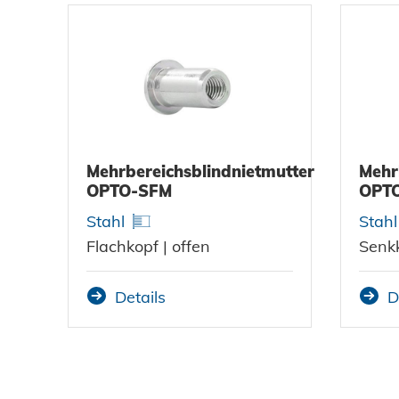
Datenschutz
AGBs
Mehrbereichsblindnietmutter
Mehr
OPTO-SFM
OPT
Stahl
Stahl
Flachkopf | offen
Senkk
Details
D