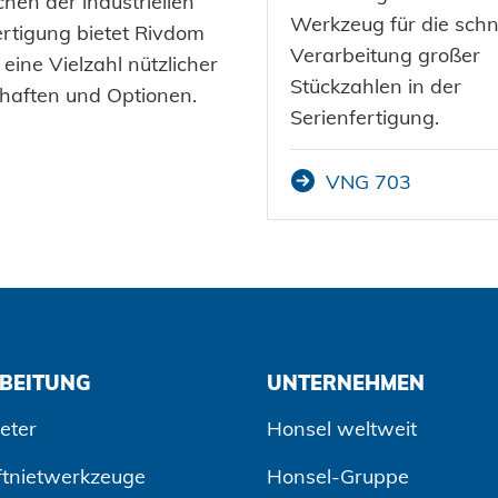
hen der industriellen
Werkzeug für die schn
ertigung bietet Rivdom
Verarbeitung großer
eine Vielzahl nützlicher
Stückzahlen in der
haften und Optionen.
Serienfertigung.
VNG 703
BEITUNG
UNTERNEHMEN
eter
Honsel weltweit
ftnietwerkzeuge
Honsel-Gruppe