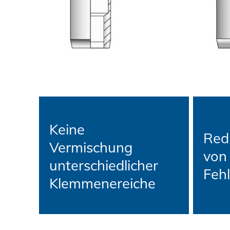
DOWNLOADS
KARRIERE
KONTAKT
Keine
Ansprechpartner
Red
Vermischung
Suche
von
unterschiedlicher
Feh
Klemmenereiche
Impressum