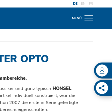
DE
EN
FR
MENÜ
THEMEN
OW
G-SERVICE
gwelt
on
 und Reparatur
TER OPTO
ITUNG
del
te
haltung Anlagen
ter
ngen
tnietwerkzeuge
emmbereiche.
ive
ENLÖSUNGEN
twerkzeuge
Klassiker und ganz typisch
HONSEL
.
tikel individuell konstruiert, war die
ion
ie
hon 2007 die erste in Serie gefertigte
überwachung
ain
rbereichseigenschaften.