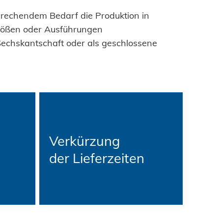
tung
bau
sprechendem Bedarf die Produktion in
selemente
rößen oder Ausführungen
gbau
echskantschaft oder als geschlossene
hsgüter
 - Das System
enbau
tem
are Energien
ty
Verkürzung
hnik
der Lieferzeiten