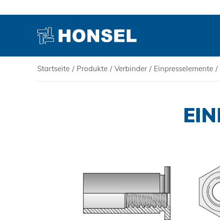
Startseite
/
Produkte
/
Verbinder
/
Einpresselemente
/
PRODUKTE
EI
HONSEL
KOMPETENZ
SERVICE