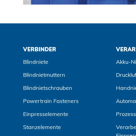
VERBINDER
VERAR
Blindniete
Akku-Ni
Blindnietmuttern
Drucklu
Blindnietschrauben
Handni
Powertrain Fasteners
Automa
Einpresselemente
Prozes
Stanzelemente
Verarbe
Einpres