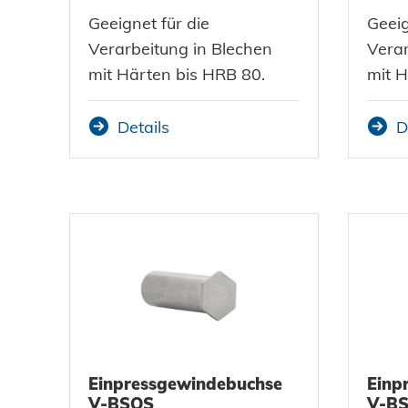
Geeignet für die
Geeig
Datenschutz
Verarbeitung in Blechen
Verar
mit Härten bis HRB 80.
mit H
AGBs
Details
D
Einpressgewindebuchse
Einp
V-BSOS
V-B