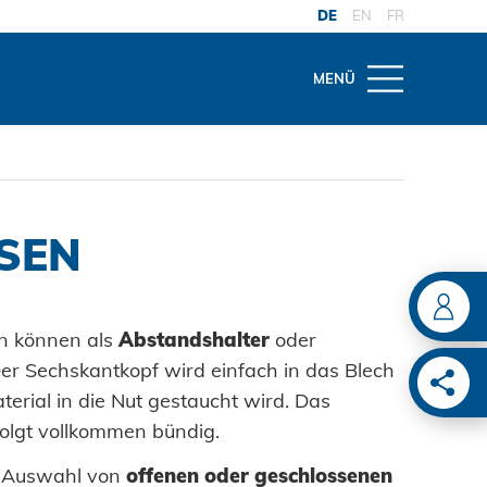
DE
EN
FR
MENÜ
THEMEN
OW
G-SERVICE
gwelt
on
 und Reparatur
SEN
ITUNG
del
te
haltung Anlagen
ter
ngen
tnietwerkzeuge
n können als
Abstandshalter
oder
ive
er Sechskantkopf wird einfach in das Blech
ENLÖSUNGEN
twerkzeuge
terial in die Nut gestaucht wird. Das
ion
ie
folgt vollkommen bündig.
überwachung
ain
e Auswahl von
offenen oder geschlossenen