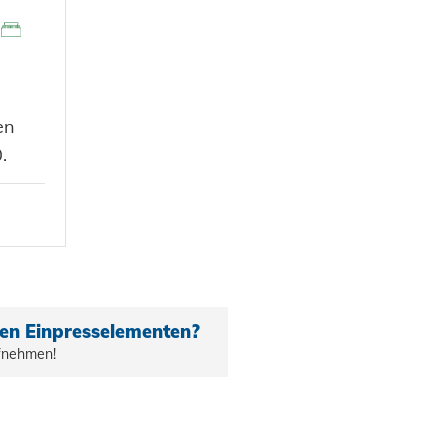
en
.
en Einpresselementen?
ufnehmen!