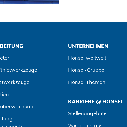
BEITUNG
UNTERNEHMEN
eter
Honsel weltweit
ftnietwerkzeuge
Honsel-Gruppe
etwerkzeuge
Honsel Themen
tion
KARRIERE @ HONSEL
süberwachung
Stellenangebote
itung
Wir bilden aus
selemente