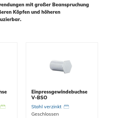
wendungen mit großer Beanspruchung
tung
bau
selemente
ößeren Köpfen und höheren
gbau
uzierbar.
hsgüter
 - Das System
enbau
tem
are Energien
ty
hnik
hse
Einpressgewindebuchse
V-BSO
Stahl verzinkt
Geschlossen