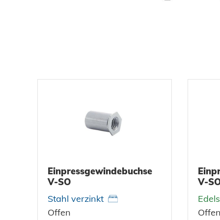
DOWNLOADS
KARRIERE
KONTAKT
Ansprechpartner
Suche
Einpressgewindebuchse
Einp
V-SO
V-S
Stahl verzinkt
Edels
Impressum
Offen
Offe