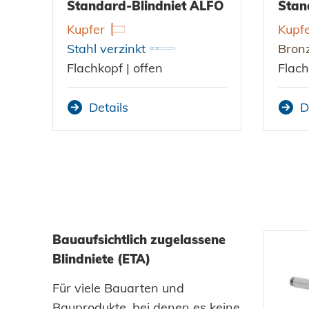
Standard-Blindniet ALFO
Stan
Kupfer
Kupf
Stahl verzinkt
Bron
Flachkopf | offen
Flach
Details
D
Bauaufsichtlich zugelassene
Blindniete (ETA)
Für viele Bauarten und
Bauprodukte, bei denen es keine