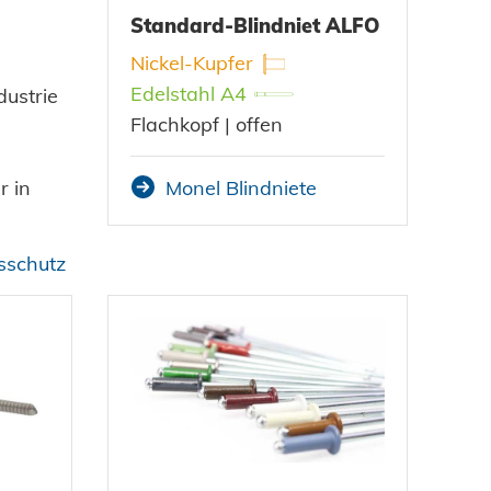
Standard-Blindniet ALFO
Nickel-Kupfer
Edelstahl A4
dustrie
Flachkopf | offen
r in
Monel Blindniete
nsschutz