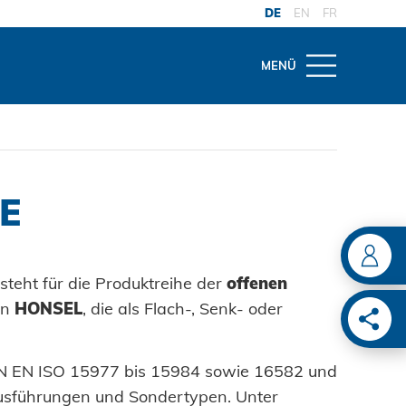
DE
EN
FR
MENÜ
THEMEN
OW
G-SERVICE
gwelt
on
 und Reparatur
E
ITUNG
del
te
haltung Anlagen
ter
ngen
tnietwerkzeuge
steht für die Produktreihe der
offenen
ive
on
HONSEL
, die als Flach-, Senk- oder
ENLÖSUNGEN
twerkzeuge
ion
ie
DIN EN ISO 15977 bis 15984 sowie 16582 und
überwachung
ain
sführungen und Sondertypen. Unter