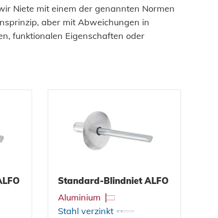
wir Niete mit einem der genannten Normen
tung
bau
selemente
sprinzip, aber mit Abweichungen in
gbau
, funktionalen Eigenschaften oder
hsgüter
 - Das System
enbau
tem
are Energien
ty
hnik
 ALFO
Standard-Blindniet ALFO
Aluminium
Stahl verzinkt