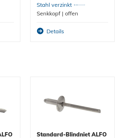
Stahl verzinkt
Senkkopf | offen
Details
 ALFO
Standard-Blindniet ALFO