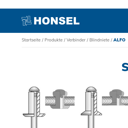
Startseite
/
Produkte
/
Verbinder
/
Blindniete
/
ALFO
PRODUKTE
HONSEL
KOMPETENZ
SERVICE